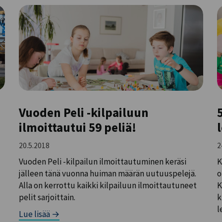
Vuoden Peli -kilpailuun
ilmoittautui 59 peliä!
20.5.2018
2
Vuoden Peli -kilpailun ilmoittautuminen keräsi
K
jälleen tänä vuonna huiman määrän uutuuspelejä.
o
Alla on kerrottu kaikki kilpailuun ilmoittautuneet
K
pelit sarjoittain.
k
l
Lue lisää →