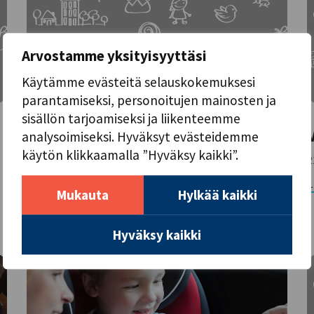
Arvostamme yksityisyyttäsi
Käytämme evästeitä selauskokemuksesi
parantamiseksi, personoitujen mainosten ja
sisällön tarjoamiseksi ja liikenteemme
Vuoden Lelu 2018 –
analysoimiseksi. Hyväksyt evästeidemme
ajoneuvolelut
käytön klikkaamalla ”Hyväksy kaikki”.
2
21.8.2018
L
Mukauta
Hylkää kaikki
Lue lisää →
Hyväksy kaikki