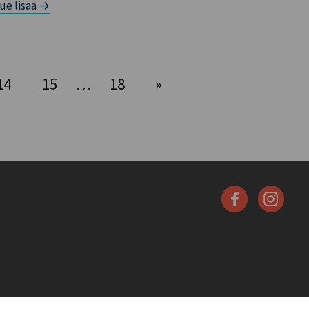
ue lisää →
14
15
…
18
»