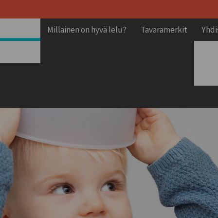
Millainen on hyvä lelu?
Tavaramerkit
Yhdi
oden Peli
Jäse
Jäse