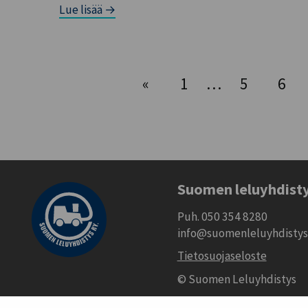
Lue lisää →
«
1
…
5
6
Suomen leluyhdist
Puh. 050 354 8280
info@suomenleluyhdistys.
Tietosuojaseloste
© Suomen Leluyhdistys