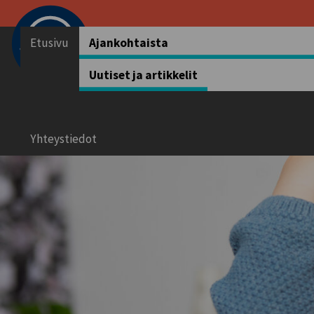
Etusivu
Ajankohtaista
Uutiset ja artikkelit
Vuoden Lelu
Vu
Yhteystiedot