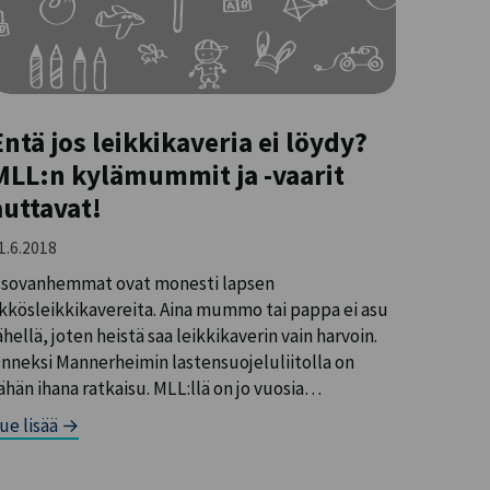
Entä jos leikkikaveria ei löydy?
MLL:n kylämummit ja -vaarit
auttavat!
1.6.2018
sovanhemmat ovat monesti lapsen
kkösleikkikavereita. Aina mummo tai pappa ei asu
ähellä, joten heistä saa leikkikaverin vain harvoin.
nneksi Mannerheimin lastensuojeluliitolla on
ähän ihana ratkaisu. MLL:llä on jo vuosia…
ue lisää →