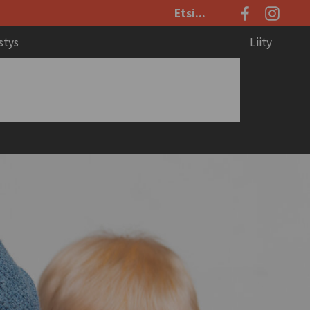
Etsi
sivustolta:
stys
Liity
net
Työryhmien esittely
Säännöt
nesittelyt