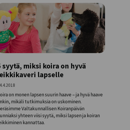
5 syytä, miksi koira on hyvä
leikkikaveri lapselle
4.4.2018
oira on monen lapsen suurin haave – ja hyvä haave
nkin, mikäli tutkimuksia on uskominen.
eräsimme Valtakunnallisen Koiranpäivän
unniaksi yhteen viisi syytä, miksi lapsen ja koiran
eikkiminen kannattaa.