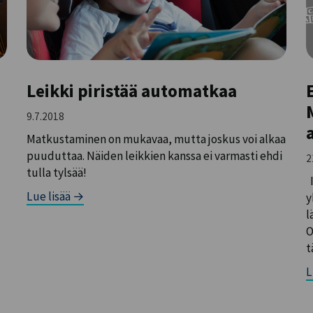
Leikki piristää automatkaa
9.7.2018
Matkustaminen on mukavaa, mutta joskus voi alkaa
puuduttaa. Näiden leikkien kanssa ei varmasti ehdi
2
tulla tylsää!
I
Lue lisää →
y
l
O
t
L