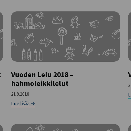
t
Vuoden Lelu 2018 –
hahmoleikkilelut
2
21.8.2018
L
Lue lisää →