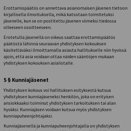
Erottamispäätös on annettava asianomaisen jäsenen tietoon
kirjallisella ilmoituksella, mikä katsotaan toimitetuksi
jäsenelle, kun se on postitettu jäsenen viimeksi tiedossa
olleeseen osoitteeseen.
Erotetulla jäsenellä on oikeus saattaa erottamispäätös
päätöstä lähinnä seuraavan yhdistyksen kokouksen
käsiteltäväksi ilmoittamalla asiasta hallitukselle niin hyvissä
ajoin, että asia voidaan ottaa näiden sääntöjen mukaan
yhdistyksen kokouksen asialistalle.
5 § Kunniajäsenet
Yhdistyksen kokous voi hallituksen esityksestä kutsua
yhdistyksen kunniajäseneksi henkilön, joka on erityisen
ansiokkaaksi toiminut yhdistyksen tarkoituksen tai alan
hyväksi. Kunniajäsen voidaan kutsua myös yhdistyksen
kunniapuheenjohtajaksi.
Kunniajäsenellä ja kunniapuheenjohtajalla on yhdistyksen