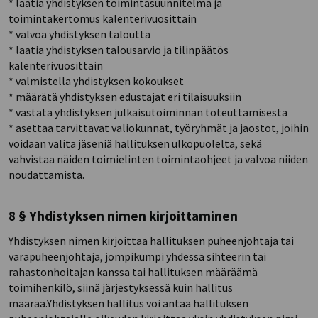
* laatia yhdistyksen toimintasuunnitelma ja
toimintakertomus kalenterivuosittain
* valvoa yhdistyksen taloutta
* laatia yhdistyksen talousarvio ja tilinpäätös
kalenterivuosittain
* valmistella yhdistyksen kokoukset
* määrätä yhdistyksen edustajat eri tilaisuuksiin
* vastata yhdistyksen julkaisutoiminnan toteuttamisesta
* asettaa tarvittavat valiokunnat, työryhmät ja jaostot, joihin
voidaan valita jäseniä hallituksen ulkopuolelta, sekä
vahvistaa näiden toimielinten toimintaohjeet ja valvoa niiden
noudattamista.
8 § Yhdistyksen nimen kirjoittaminen
Yhdistyksen nimen kirjoittaa hallituksen puheenjohtaja tai
varapuheenjohtaja, jompikumpi yhdessä sihteerin tai
rahastonhoitajan kanssa tai hallituksen määräämä
toimihenkilö, siinä järjestyksessä kuin hallitus
määrää.Yhdistyksen hallitus voi antaa hallituksen