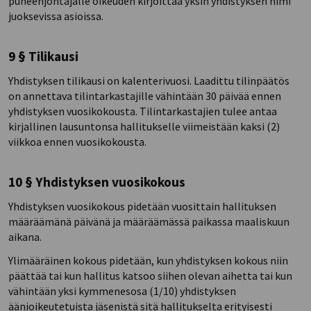
puheenjohtajalle oikeuden kirjoittaa yksin yhdistyksen nimi
juoksevissa asioissa.
9 § Tilikausi
Yhdistyksen tilikausi on kalenterivuosi. Laadittu tilinpäätös
on annettava tilintarkastajille vähintään 30 päivää ennen
yhdistyksen vuosikokousta. Tilintarkastajien tulee antaa
kirjallinen lausuntonsa hallitukselle viimeistään kaksi (2)
viikkoa ennen vuosikokousta.
10 § Yhdistyksen vuosikokous
Yhdistyksen vuosikokous pidetään vuosittain hallituksen
määräämänä päivänä ja määräämässä paikassa maaliskuun
aikana.
Ylimääräinen kokous pidetään, kun yhdistyksen kokous niin
päättää tai kun hallitus katsoo siihen olevan aihetta tai kun
vähintään yksi kymmenesosa (1/10) yhdistyksen
äänioikeutetuista jäsenistä sitä hallitukselta erityisesti