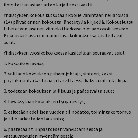
ilmoitettua asiaa varten kirjallisesti vaatii.
Yhdistyksen kokous kutsutaan koolle vähintään neljätoista
(14) päivää ennen kokousta lähetetyllä kirjeellä. Kokouskutsu
lähetetään jäsenen viimeksi tiedossa olevaan osoitteeseen.
Kokouskutsussa on mainittava kokouksessa käsiteltävät
asiat.
Yhdistyksen vuosikokouksessa käsitellään seuraavat asiat:
1. kokouksen avaus;
2. valitaan kokouksen puheenjohtaja, sihteeri, kaksi
pöytäkirjantarkastajaa ja tarvittaessa kaksi ääntenlaskijaa;
3. todetaan kokouksen laillisuus ja päätösvaltaisuus;
4. hyväksytään kokouksen työjärjestys;
5. esitetään edellisen vuoden tilinpäätös, toimintakertomus
ja tilintarkastajien lausunto;
6. päätetään tilinpäätöksen vahvistamisesta ja
vastuuvapauden myöntämisestä;