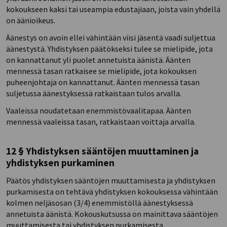
kokoukseen kaksi tai useampia edustajiaan, joista vain yhdellä
on äänioikeus.
Äänestys on avoin ellei vähintään viisi jäsentä vaadi suljettua
äänestystä. Yhdistyksen päätökseksi tulee se mielipide, jota
on kannattanut yli puolet annetuista äänistä. Äänten
mennessä tasan ratkaisee se mielipide, jota kokouksen
puheenjohtaja on kannattanut. Äänten mennessä tasan
suljetussa äänestyksessä ratkaistaan tulos arvalla.
Vaaleissa noudatetaan enemmistövaalitapaa. Äänten
mennessä vaaleissa tasan, ratkaistaan voittaja arvalla.
12 § Yhdistyksen sääntöjen muuttaminen ja
yhdistyksen purkaminen
Päätös yhdistyksen sääntöjen muuttamisesta ja yhdistyksen
purkamisesta on tehtävä yhdistyksen kokouksessa vähintään
kolmen neljäsosan (3/4) enemmistöllä äänestyksessä
annetuista äänistä. Kokouskutsussa on mainittava sääntöjen
muuttamisesta tai yhdistyksen purkamisesta.