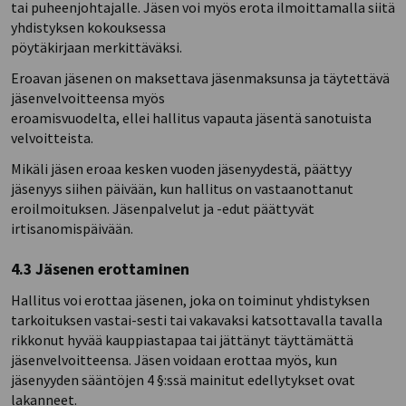
tai puheenjohtajalle. Jäsen voi myös erota ilmoittamalla siitä
yhdistyksen kokouksessa
pöytäkirjaan merkittäväksi.
Eroavan jäsenen on maksettava jäsenmaksunsa ja täytettävä
jäsenvelvoitteensa myös
eroamisvuodelta, ellei hallitus vapauta jäsentä sanotuista
velvoitteista.
Mikäli jäsen eroaa kesken vuoden jäsenyydestä, päättyy
jäsenyys siihen päivään, kun hallitus on vastaanottanut
eroilmoituksen. Jäsenpalvelut ja -edut päättyvät
irtisanomispäivään.
4.3 Jäsenen erottaminen
Hallitus voi erottaa jäsenen, joka on toiminut yhdistyksen
tarkoituksen vastai-sesti tai vakavaksi katsottavalla tavalla
rikkonut hyvää kauppiastapaa tai jättänyt täyttämättä
jäsenvelvoitteensa. Jäsen voidaan erottaa myös, kun
jäsenyyden sääntöjen 4 §:ssä mainitut edellytykset ovat
lakanneet.