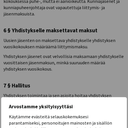
kokouksessa puhe-, mutta ei äänioikeutta. Kunniajäsenet ja
kunniapuheenjohtaja ovat vapautettuja liittymis- ja
jäsenmaksuista.
6 § Yhdistykselle maksettavat maksut
Uusien jäsenten on maksettava yhdistykselle yhdistyksen
vuosikokouksen määräämä liittymismaksu.
Yhdistyksen jäsenet ovat velvollisia maksamaan yhdistykselle
vuosittaisen jäsenmaksun, minkä suuruuden määrää
yhdistyksen vuosikokous.
7 § Hallitus
Yhdistyksen toimintaa ja sen asioita hoitaa yhdistyksen
vuosikokouksen valitsema hallitus. Hallitus myös edustaa
Arvostamme yksityisyyttäsi
yhdistystä. Hallituksen jäsenet valitaan kahdeksi vuodeksi
kerrallaan siten, että heidän toimikautensa jatkuu sen
Käytämme evästeitä selauskokemuksesi
yhdistyksen vuosikokouksen loppuun, jolloin heidän
parantamiseksi, personoitujen mainosten ja sisällön
toimikautensa päättyy.