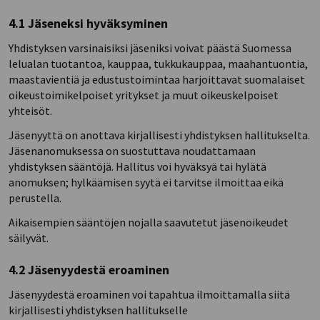
4.1 Jäseneksi hyväksyminen
Yhdistyksen varsinaisiksi jäseniksi voivat päästä Suomessa
lelualan tuotantoa, kauppaa, tukkukauppaa, maahantuontia,
maastavientiä ja edustustoimintaa harjoittavat suomalaiset
oikeustoimikelpoiset yritykset ja muut oikeuskelpoiset
yhteisöt.
Jäsenyyttä on anottava kirjallisesti yhdistyksen hallitukselta.
Jäsenanomuksessa on suostuttava noudattamaan
yhdistyksen sääntöjä. Hallitus voi hyväksyä tai hylätä
anomuksen; hylkäämisen syytä ei tarvitse ilmoittaa eikä
perustella.
Aikaisempien sääntöjen nojalla saavutetut jäsenoikeudet
säilyvät.
4.2 Jäsenyydestä eroaminen
Jäsenyydestä eroaminen voi tapahtua ilmoittamalla siitä
kirjallisesti yhdistyksen hallitukselle