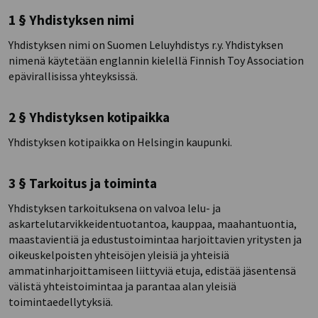
1 § Yhdistyksen nimi
Yhdistyksen nimi on Suomen Leluyhdistys r.y. Yhdistyksen
nimenä käytetään englannin kielellä Finnish Toy Association
epävirallisissa yhteyksissä.
2 § Yhdistyksen kotipaikka
Yhdistyksen kotipaikka on Helsingin kaupunki.
3 § Tarkoitus ja toiminta
Yhdistyksen tarkoituksena on valvoa lelu- ja
askartelutarvikkeidentuotantoa, kauppaa, maahantuontia,
maastavientiä ja edustustoimintaa harjoittavien yritysten ja
oikeuskelpoisten yhteisöjen yleisiä ja yhteisiä
ammatinharjoittamiseen liittyviä etuja, edistää jäsentensä
välistä yhteistoimintaa ja parantaa alan yleisiä
toimintaedellytyksiä.