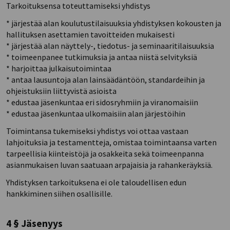
Tarkoituksensa toteuttamiseksi yhdistys
* järjestää alan koulutustilaisuuksia yhdistyksen kokousten ja
hallituksen asettamien tavoitteiden mukaisesti
* järjestää alan näyttely-, tiedotus- ja seminaaritilaisuuksia
* toimeenpanee tutkimuksia ja antaa niistä selvityksiä
* harjoittaa julkaisutoimintaa
* antaa lausuntoja alan lainsäädäntöön, standardeihin ja
ohjeistuksiin liittyvistä asioista
* edustaa jäsenkuntaa eri sidosryhmiin ja viranomaisiin
* edustaa jäsenkuntaa ulkomaisiin alan järjestöihin
Toimintansa tukemiseksi yhdistys voi ottaa vastaan
lahjoituksia ja testamentteja, omistaa toimintaansa varten
tarpeellisia kiinteistöjä ja osakkeita sekä toimeenpanna
asianmukaisen luvan saatuaan arpajaisia ja rahankeräyksiä.
Yhdistyksen tarkoituksena ei ole taloudellisen edun
hankkiminen siihen osallisille.
4 § Jäsenyys