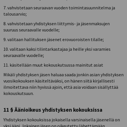
7. vahvistetaan seuraavan vuoden toimintasuunnitelma ja
talousarvio;
8. vahvistetaan yhdistyksen liittymis- ja jäsenmaksujen
suuruus seuraavalle vuodelle;
9. valitaan hallituksen jäsenet erovuoroisten tilalle;
10. valitaan kaksi tilintarkastajaa ja heille yksi varamies
seuraavalle vuodelle;
11. käsitellään muut kokouskutsussa mainitut asiat
Mikäli yhdistyksen jäsen haluaa saada jonkin asian yhdistyksen
vuosikokouksen käsiteltäväksi, on hänen siitä kirjallisesti
ilmoitettava niin hyvissä ajoin, että asia voidaan sisällyttää
kokouskutsuun.
11 § Äänioikeus yhdistyksen kokouksissa
Yhdistyksen kokouksissa jokaisella varsinaisella jäsenellä on
yksi ääni. Jokainen jäsen on oikeutettu lähettämään