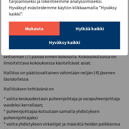
tarjoamiseksi ja liikenteemme analysoimiseksi.
Hyväksyt evästeidemme käytön klikkaamalla ”Hyväksy
Hallitukseen kuuluu seitsemän (7) jäsentä, jotka valitaan
kaikki”.
kahdeksi vuodeksi kerrallaan. Puolet jäsenistä on vuosittain
erovuorossa. Erovuorossa oleva hallituksen jäsen voidaan
valita tehtäväänsä uudelleen.
Mukauta
Hylkää kaikki
Hallitus kokoontuu puheenjohtajan kutsusta, tai milloin
Hyväksy kaikki
vähintään kolme (3) hallituksen jäsentäsitä vaatii.
Kokouskutsu on lähetettävä hallituksen jäsenille vähintään
seitsemän (7) päivää ennen kokousta. Kokouskutsussa on
ilmoitettava kokouksessa käsiteltävät asiat.
Hallitus on päätösvaltainen vähintään neljän (4) jäsenen
läsnäollessa.
Hallituksen tehtävänä on
* valita keskuudestaan puheenjohtaja ja varapuheenjohtaja
vuodeksi kerrallaan;
* puheenjohtajaa kutsutaan samalla yhdistyksen
puheenjohtajaksi
* valita yhdistyksen virkailijat ja määrätä heidän palkkionsa