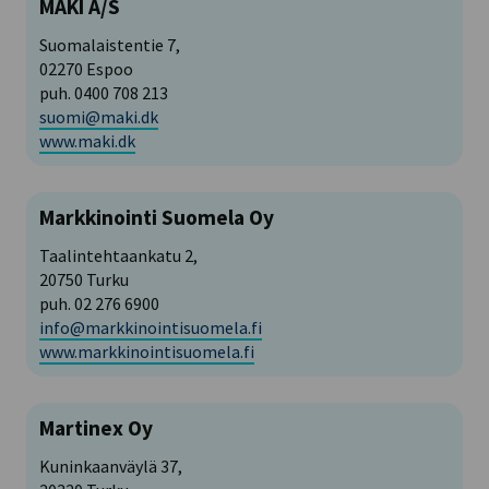
MAKI A/S
Suomalaistentie 7,
02270 Espoo
puh. 0400 708 213
suomi@maki.dk
www.maki.dk
Markkinointi Suomela Oy
Taalintehtaankatu 2,
20750 Turku
puh. 02 276 6900
info@markkinointisuomela.fi
www.markkinointisuomela.fi
Martinex Oy
Kuninkaanväylä 37,