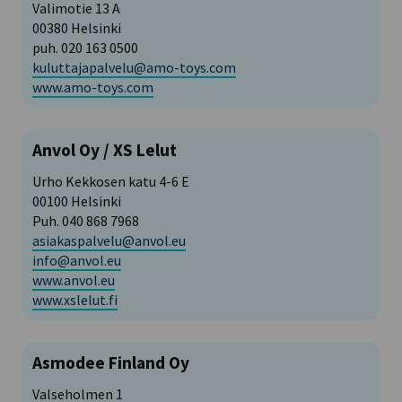
Valimotie 13 A
00380 Helsinki
puh. 020 163 0500
kuluttajapalvelu@amo-toys.com
www.amo-toys.com
Anvol Oy / XS Lelut
Urho Kekkosen katu 4-6 E
00100 Helsinki
Puh. 040 868 7968
asiakaspalvelu@anvol.eu
info@anvol.eu
www.anvol.eu
www.xslelut.fi
Asmodee Finland Oy
Valseholmen 1