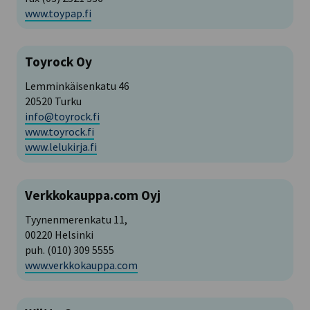
www.toypap.fi
Toyrock Oy
Lemminkäisenkatu 46
20520 Turku
info@toyrock.fi
www.toyrock.fi
www.lelukirja.fi
Verkkokauppa.com Oyj
Tyynenmerenkatu 11,
00220 Helsinki
puh. (010) 309 5555
www.verkkokauppa.com