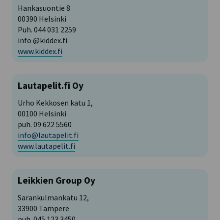
Hankasuontie 8
00390 Helsinki
Puh. 044 031 2259
info @kiddex.fi
www.kiddex.fi
Lautapelit.fi Oy
Urho Kekkosen katu 1,
00100 Helsinki
puh. 09 622 5560
info@lautapelit.fi
www.lautapelit.fi
Leikkien Group Oy
Sarankulmankatu 12,
33900 Tampere
puh. 045 123 3450