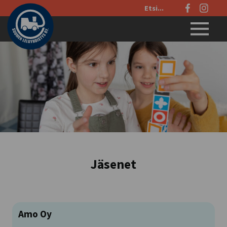
Etsi
sivustolta:
Menu
Jäsenet
Amo Oy