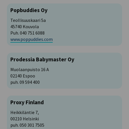
Popbuddies Oy
Teollisuuskaari 5a
45740 Kouvola
Puh. 040 751 6088
www.poppuddies.com
Prodessia Babymaster Oy
Muolaanpuisto 16 A
02140 Espoo
puh. 09 594 400
Proxy Finland
Heikkiläntie 7,
00210 Helsinki
puh. 050 301 7505