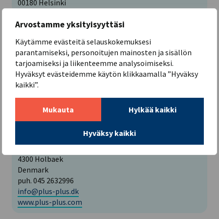
00180 Helsinki
Arvostamme yksityisyyttäsi
Plasto AB OY LTD
Käytämme evästeitä selauskokemuksesi
parantamiseksi, personoitujen mainosten ja sisällön
PL 14
tarjoamiseksi ja liikenteemme analysoimiseksi.
Vikingagränd
Hyväksyt evästeidemme käytön klikkaamalla ”Hyväksy
22101 Maarianhamina
kaikki”.
info@plasto.fi
www.plasto.fi
Mukauta
Hylkää kaikki
Plus-Plus A/S
Hyväksy kaikki
Borupvej 20
4300 Holbaek
Denmark
puh. 045 2632996
info@plus-plus.dk
www.plus-plus.com