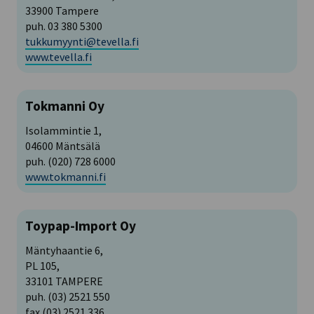
33900 Tampere
puh. 03 380 5300
tukkumyynti@tevella.fi
www.tevella.fi
Tokmanni Oy
Isolammintie 1,
04600 Mäntsälä
puh. (020) 728 6000
www.tokmanni.fi
Toypap-Import Oy
Mäntyhaantie 6,
PL 105,
33101 TAMPERE
puh. (03) 2521 550
fax (03) 2521 336