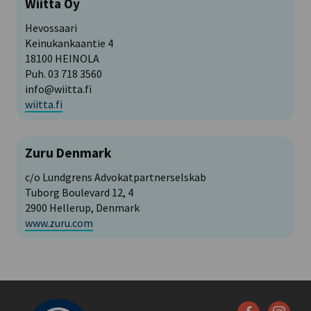
Wiitta Oy
Hevossaari
Keinukankaantie 4
18100 HEINOLA
Puh. 03 718 3560
info@wiitta.fi
wiitta.fi
Zuru Denmark
c/o Lundgrens Advokatpartnerselskab
Tuborg Boulevard 12, 4
2900 Hellerup, Denmark
www.zuru.com