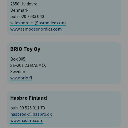
2650 Hvidovre
Denmark
puh. 020 7933 040
salesnordics@asmodee.com
www.asmodeenordics.com
BRIO Toy Oy
Box 305,
SE-201 23 MALMÖ,
Sweden
www.brio.fi
Hasbro Finland
puh. 09 525 911 73
hasbrodk@hasbro.dk
www.hasbro.com