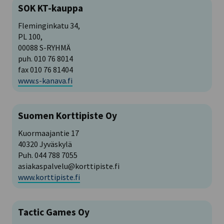
SOK KT-kauppa
Fleminginkatu 34,
PL 100,
00088 S-RYHMÄ
puh. 010 76 8014
fax 010 76 81404
www.s-kanava.fi
Suomen Korttipiste Oy
Kuormaajantie 17
40320 Jyväskylä
Puh. 044 788 7055
asiakaspalvelu@korttipiste.fi
www.korttipiste.fi
Tactic Games Oy