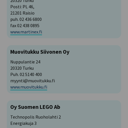
20320 Turku
Posti: PL 46,
21201 Raisio
puh. 02 436 6800
fax 02 438 0895
www.martinex.fi
Muovitukku Siivonen Oy
Nuppulantie 24
20320 Turku
Puh. 02 5140 400
myynti@muovitukku.fi
www.muovitukku.fi
Oy Suomen LEGO Ab
Technopolis Ruoholahti 2
Energiakuja 3