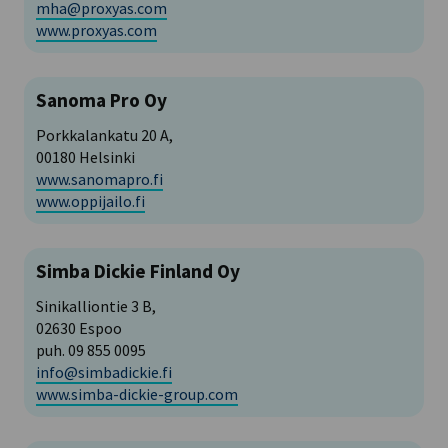
mha@proxyas.com
www.proxyas.com
Sanoma Pro Oy
Porkkalankatu 20 A,
00180 Helsinki
www.sanomapro.fi
www.oppijailo.fi
Simba Dickie Finland Oy
Sinikalliontie 3 B,
02630 Espoo
puh. 09 855 0095
info@simbadickie.fi
www.simba-dickie-group.com