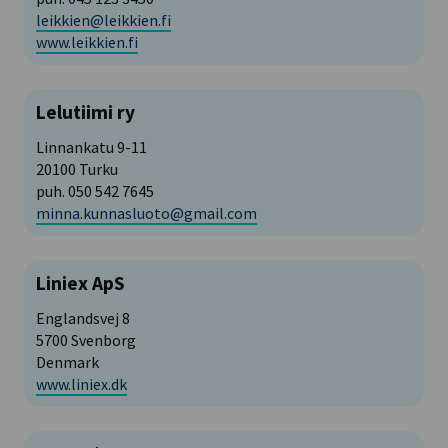
leikkien@leikkien.fi
www.leikkien.fi
Lelutiimi ry
Linnankatu 9-11
20100 Turku
puh. 050 542 7645
minna.kunnasluoto@gmail.com
Liniex ApS
Englandsvej 8
5700 Svenborg
Denmark
www.liniex.dk