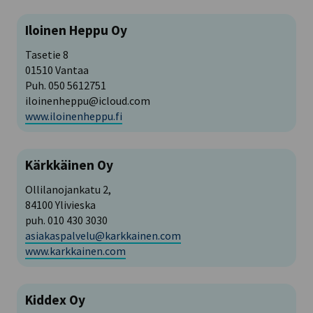
Iloinen Heppu Oy
Tasetie 8
01510 Vantaa
Puh. 050 5612751
iloinenheppu@icloud.com
www.iloinenheppu.fi
Kärkkäinen Oy
Ollilanojankatu 2,
84100 Ylivieska
puh. 010 430 3030
asiakaspalvelu@karkkainen.com
www.karkkainen.com
Kiddex Oy