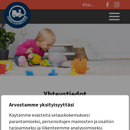
Etsi
sivustolta:
Menu
Yhteystiedot
Arvostamme yksityisyyttäsi
Käytämme evästeitä selauskokemuksesi
Suomen Leluyhdistys ry
parantamiseksi, personoitujen mainosten ja sisällön
Puh. 050 354 8280
tarjoamiseksi ja liikenteemme analysoimiseksi.