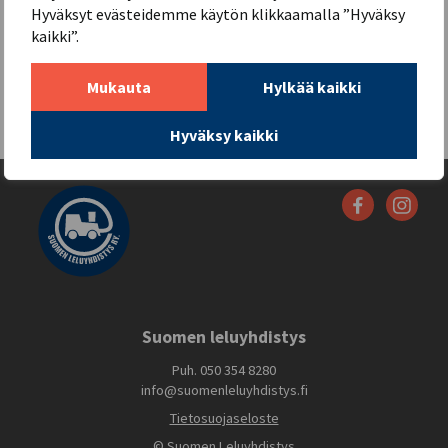
Hyväksyt evästeidemme käytön klikkaamalla ”Hyväksy
kaikki”.
Yhteydenotot:
heini.pennanen@suomenleluyhdistys.fi
Mukauta
Hylkää kaikki
Hyväksy kaikki
Suomen leluyhdistys
Puh. 050 354 8280
info@suomenleluyhdistys.fi
Tietosuojaseloste
© Suomen Leluyhdistys