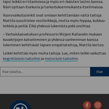
lapsi leikkii eri tilanteissa ja myös eri-ikäisten lasten kanssa.
Näin opitaan itsekuria ja tarkoituksenmukaista itseilmaisua.
Vuorovaikutusleikit ovat omiaan kehittämään näitä taitoja:
Mattila suosittelee roolileikkejä, mutta myös hippaa, kukkuu-
leikkiä ja peiliä. Eikä yhdessä lukemista pidä unohtaa.
– Varhaiskasvatuksen professorin Mirjam Kallandin mukaan
kuvakirjojen katseleminen ja yhdessä vanhemman kanssa
lukeminen kehittävät lapsen empatiataitoja, Mattila kertoo.
Leikki kehittää myös muita taitoja. Lue, miten leikki vaikuttaa
kognitiivisiin taitoihin
ja
motorisiin taitoihin
.
Hae
sivulta: