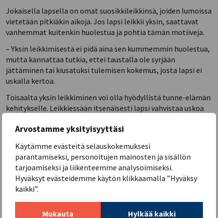
Jokaisella lapsella on omat suosikkileikkinsä, joiden lumoissa
vietetään pitkiäkin aikoja. Jos lapsi leikkii yksin, saattavat
vanhemmat kuitenkin huolestua ja pohtia tämän motiiveja.
– Yksin leikkimisestä ei pidä aina sen kummemmin huolestua,
mutta kannattaa tutkia, ettei taustalla ole syrjään
jättäminen tai kiusatuksi tulemisen kokemus, josta lapsi ei
uskalla kertoa.
Toisaalta yksin leikkiminen voi olla hyödyllistä tunne-elämän
kehitykselle. Leikkiessään itsenäisesti lapsi vahvistaa uskoa
omiin taitoihinsa ja kehittää esimerkiksi mielikuvitustaan.
Arvostamme yksityisyyttäsi
Yhtenä yksin leikkimisen osa-alueena Mattila nostaa esiin
Käytämme evästeitä selauskokemuksesi
pelailun, joka voi imaista mukaansa.
parantamiseksi, personoitujen mainosten ja sisällön
– Jos yksin pelailu hallitsee lapsen arkea ja rajoittaa vaikkapa
tarjoamiseksi ja liikenteemme analysoimiseksi.
pihaleikkeihin lähtöä, on aikuisen tehtävä auttaa ja asettaa
Hyväksyt evästeidemme käytön klikkaamalla ”Hyväksy
rajat lapsen pelaamiselle, jotta mieleen voisi taas mahtua
kaikki”.
muutakin.
Mukauta
Hylkää kaikki