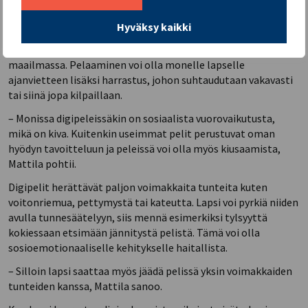
Yhä useammat lapset harjoittelevat
tunnesäätelyä pelien ääressä
Hyväksy kaikki
Digipelaamisella on keskeinen rooli lasten ja nuorten
maailmassa. Pelaaminen voi olla monelle lapselle
ajanvietteen lisäksi harrastus, johon suhtaudutaan vakavasti
tai siinä jopa kilpaillaan.
– Monissa digipeleissäkin on sosiaalista vuorovaikutusta,
mikä on kiva. Kuitenkin useimmat pelit perustuvat oman
hyödyn tavoitteluun ja peleissä voi olla myös kiusaamista,
Mattila pohtii.
Digipelit herättävät paljon voimakkaita tunteita kuten
voitonriemua, pettymystä tai kateutta. Lapsi voi pyrkiä niiden
avulla tunnesäätelyyn, siis mennä esimerkiksi tylsyyttä
kokiessaan etsimään jännitystä pelistä. Tämä voi olla
sosioemotionaaliselle kehitykselle haitallista.
– Silloin lapsi saattaa myös jäädä pelissä yksin voimakkaiden
tunteiden kanssa, Mattila sanoo.