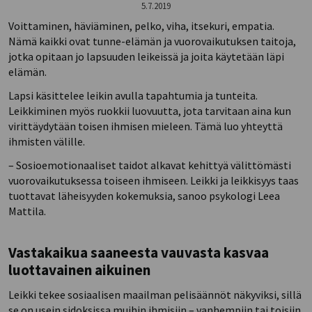
5.7.2019
Voittaminen, häviäminen, pelko, viha, itsekuri, empatia.
Nämä kaikki ovat tunne-elämän ja vuorovaikutuksen taitoja,
jotka opitaan jo lapsuuden leikeissä ja joita käytetään läpi
elämän.
Lapsi käsittelee leikin avulla tapahtumia ja tunteita.
Leikkiminen myös ruokkii luovuutta, jota tarvitaan aina kun
virittäydytään toisen ihmisen mieleen. Tämä luo yhteyttä
ihmisten välille.
– Sosioemotionaaliset taidot alkavat kehittyä välittömästi
vuorovaikutuksessa toiseen ihmiseen. Leikki ja leikkisyys taas
tuottavat läheisyyden kokemuksia, sanoo psykologi Leea
Mattila.
Vastakaikua saaneesta vauvasta kasvaa
luottavainen aikuinen
Leikki tekee sosiaalisen maailman pelisäännöt näkyviksi, sillä
se on usein sidoksissa muihin ihmisiin – vanhempiin tai toisiin