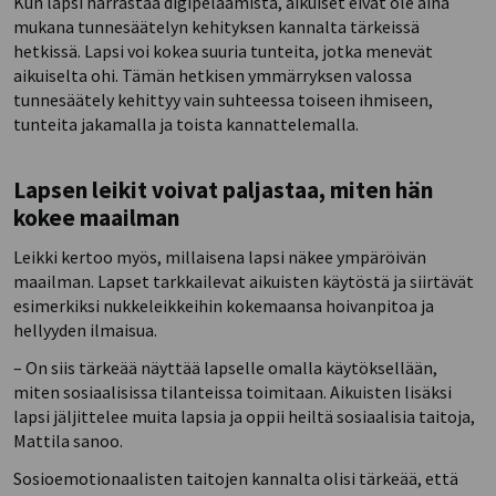
Kun lapsi harrastaa digipelaamista, aikuiset eivät ole aina
mukana tunnesäätelyn kehityksen kannalta tärkeissä
hetkissä. Lapsi voi kokea suuria tunteita, jotka menevät
aikuiselta ohi. Tämän hetkisen ymmärryksen valossa
tunnesäätely kehittyy vain suhteessa toiseen ihmiseen,
tunteita jakamalla ja toista kannattelemalla.
Lapsen leikit voivat paljastaa, miten hän
kokee maailman
Leikki kertoo myös, millaisena lapsi näkee ympäröivän
maailman. Lapset tarkkailevat aikuisten käytöstä ja siirtävät
esimerkiksi nukkeleikkeihin kokemaansa hoivanpitoa ja
hellyyden ilmaisua.
– On siis tärkeää näyttää lapselle omalla käytöksellään,
miten sosiaalisissa tilanteissa toimitaan. Aikuisten lisäksi
lapsi jäljittelee muita lapsia ja oppii heiltä sosiaalisia taitoja,
Mattila sanoo.
Sosioemotionaalisten taitojen kannalta olisi tärkeää, että