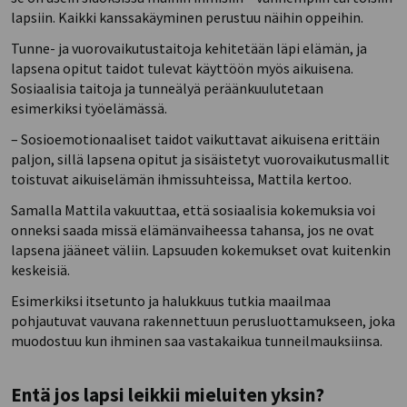
lapsiin. Kaikki kanssakäyminen perustuu näihin oppeihin.
Tunne- ja vuorovaikutustaitoja kehitetään läpi elämän, ja
lapsena opitut taidot tulevat käyttöön myös aikuisena.
Sosiaalisia taitoja ja tunneälyä peräänkuulutetaan
esimerkiksi työelämässä.
– Sosioemotionaaliset taidot vaikuttavat aikuisena erittäin
paljon, sillä lapsena opitut ja sisäistetyt vuorovaikutusmallit
toistuvat aikuiselämän ihmissuhteissa, Mattila kertoo.
Samalla Mattila vakuuttaa, että sosiaalisia kokemuksia voi
onneksi saada missä elämänvaiheessa tahansa, jos ne ovat
lapsena jääneet väliin. Lapsuuden kokemukset ovat kuitenkin
keskeisiä.
Esimerkiksi itsetunto ja halukkuus tutkia maailmaa
pohjautuvat vauvana rakennettuun perusluottamukseen, joka
muodostuu kun ihminen saa vastakaikua tunneilmauksiinsa.
Entä jos lapsi leikkii mieluiten yksin?