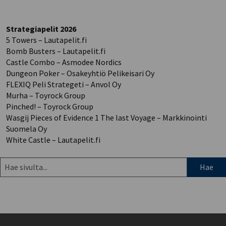
Strategiapelit 2026
5 Towers – Lautapelit.fi
Bomb Busters – Lautapelit.fi
Castle Combo – Asmodee Nordics
Dungeon Poker – Osakeyhtiö Pelikeisari Oy
FLEXIQ Peli Strategeti – Anvol Oy
Murha – Toyrock Group
Pinched! – Toyrock Group
Wasgij Pieces of Evidence 1 The last Voyage – Markkinointi
Suomela Oy
White Castle – Lautapelit.fi
Hae
sivulta: