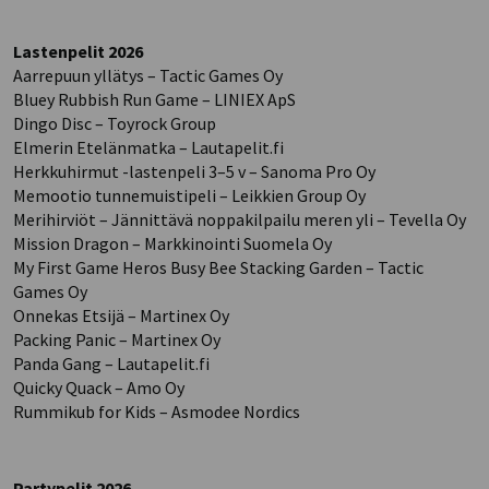
Lastenpelit 2026
Aarrepuun yllätys – Tactic Games Oy
Bluey Rubbish Run Game – LINIEX ApS
Dingo Disc – Toyrock Group
Elmerin Etelänmatka – Lautapelit.fi
Herkkuhirmut -lastenpeli 3–5 v – Sanoma Pro Oy
Memootio tunnemuistipeli – Leikkien Group Oy
Merihirviöt – Jännittävä noppakilpailu meren yli – Tevella Oy
Mission Dragon – Markkinointi Suomela Oy
My First Game Heros Busy Bee Stacking Garden – Tactic
Games Oy
Onnekas Etsijä – Martinex Oy
Packing Panic – Martinex Oy
Panda Gang – Lautapelit.fi
Quicky Quack – Amo Oy
Rummikub for Kids – Asmodee Nordics
Partypelit 2026