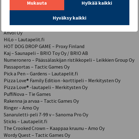
Mukauta
Hylkää kaikki
Exploding Kittens: The Board Game – Asmodee Nordics
FLEXIQ Peli Raptor Race – Anvol Oy
Hyväksy kaikki
Flipslide – LINIEX ApS
HASBRO Monopoly Lautapeli Digipankki (suomenkielinen) –
Anvol Oy
HiLo – Lautapelit.fi
HOT DOG DROP GAME – Proxy Finland
Kaj – Saunapeli – BRIO Toy Oy / BRIO AB
Numeronero – Päässälaskijan ristikkopeli – Leikkien Group Oy
Passaportas – Tactic Games Oy
Pick a Pen – Gardens – Lautapelit.fi
Pizza Love® Family Edition -korttipeli – Merkitysten Oy
Pizza Love® -lautapeli – Merkitysten Oy
PuffiNova – Tie Games
Rakenna ja arvaa – Tactic Games Oy
Ringer – Amo Oy
Sanaruletti-peli 7-99 v – Sanoma Pro Oy
Sticks – Lautapelit.fi
The Crooked Crown – Kaappaa kruunu – Amo Oy
Wordy Quest – Tactic Games Oy