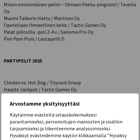
Minun ensimmäinen pelini – Uimaan Peetu-pingviini! / Tevella
Oy
Muumi Taikurin Hattu / Martinex Oy
Opetellaan Ihmeellinen keho / Tactic Games Oy
Palat piilosilla -peli 2-4 v / Sanoma Pro Oy
Pim Pam Pum / Lautapelit.fi
PARTYPELIT 2025
Chicken vs. Hot Dog / Toyrock Group
Haaste Jackpot / Tactic Games Oy
Hot Seat / Tactic Games Oy
Hues & Cues Nordic / Asmodee Nordics
Arvostamme yksityisyyttäsi
Kaukaa Haettu / Martinex Oy
Käytämme evästeitä selauskokemuksesi
Piles! Nordic / Asmodee Nordics
parantamiseksi, personoitujen mainosten ja sisällön
Rappakalja Remix / Tactic Games Oy
tarjoamiseksi ja liikenteemme analysoimiseksi.
Things in Rings / Lautapelit.fi
Hyväksyt evästeidemme käytön klikkaamalla ”Hyväksy
Trivia Auction – Korkein Tarjous / Amo Oy