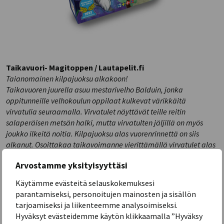
Taikavuori- Magitoppen / Lautapelit.fi
Taianomainen kilpajuoksu alkakoon!
Taikavuoren juurella asuu mestarivelho Balduin, jonka
oppitunneille velhokoulun oppilaat kulkevat värikkäitä
virvatulia seuraamalla. Virvatulet näyttävät teille reitin
salaperäisen metsän halki, mutta virvatulten jäljillä on myös
joukko ilkeitä noitia. Kilpajuoksu alas vuorenrinnettä on siis
alkanut. Osoittakaa taikavoimanne vierittämällä virvatulet alas
vuorelta siten, että ne näyttävät oikean reitin Balduinin luokse
Arvostamme yksityisyyttäsi
vain teille ja johtavat noidat harhaan.
Käytämme evästeitä selauskokemuksesi
parantamiseksi, personoitujen mainosten ja sisällön
tarjoamiseksi ja liikenteemme analysoimiseksi.
Hyväksyt evästeidemme käytön klikkaamalla ”Hyväksy