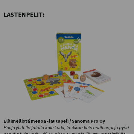
LASTENPELIT:
Eläimellistä menoa -lautapeli / Sanoma Pro Oy
Huoju yhdellä jalalla kuin kurki, laukkaa kuin antilooppi ja pyöri
pepulla kuin karhu. 40 hauskaa eri tavoin liikuttavaa tehtävää.