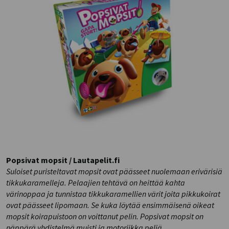
Popsivat mopsit / Lautapelit.fi
Suloiset puristeltavat mopsit ovat päässeet nuolemaan erivärisiä
tikkukaramelleja. Pelaajien tehtävä on heittää kahta
värinoppaa ja tunnistaa tikkukaramellien värit joita pikkukoirat
ovat päässeet lipomaan. Se kuka löytää ensimmäisenä oikeat
mopsit koirapuistoon on voittanut pelin. Popsivat mopsit on
näppärä yhdistelmä muisti ja motoriikka peliä.