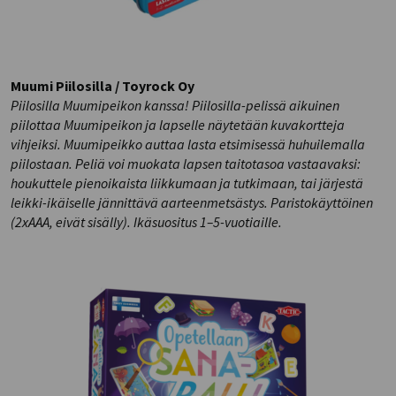
Muumi Piilosilla / Toyrock Oy
Piilosilla Muumipeikon kanssa! Piilosilla-pelissä aikuinen
piilottaa Muumipeikon ja lapselle näytetään kuvakortteja
vihjeiksi. Muumipeikko auttaa lasta etsimisessä huhuilemalla
piilostaan. Peliä voi muokata lapsen taitotasoa vastaavaksi:
houkuttele pienoikaista liikkumaan ja tutkimaan, tai järjestä
leikki-ikäiselle jännittävä aarteenmetsästys. Paristokäyttöinen
(2xAAA, eivät sisälly). Ikäsuositus 1–5-vuotiaille.