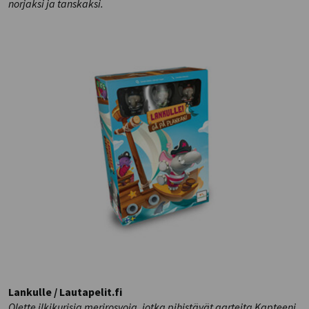
norjaksi ja tanskaksi.
Lankulle / Lautapelit.fi
Olette ilkikurisia merirosvoja, jotka pihistävät aarteita Kapteeni