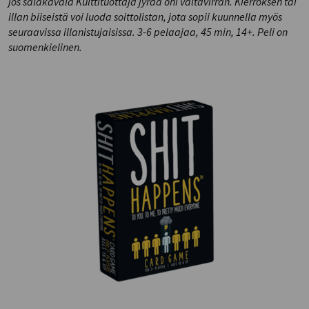
jos salakavala Kulttituottaja jyrää ohi valtavirran. Kierroksen tai
illan biiseistä voi luoda soittolistan, jota sopii kuunnella myös
seuraavissa illanistujaisissa. 3-6 pelaajaa, 45 min, 14+. Peli on
suomenkielinen.