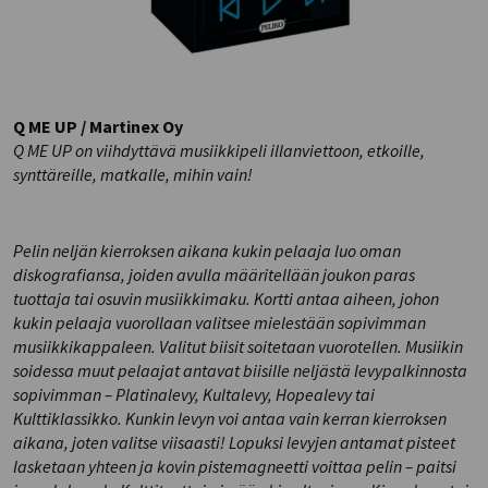
Q ME UP / Martinex Oy
Q ME UP on viihdyttävä musiikkipeli illanviettoon, etkoille,
synttäreille, matkalle, mihin vain!
Pelin neljän
kierroksen aikana kukin pelaaja luo oman
diskografiansa, joiden avulla määritellään joukon paras
tuottaja tai osuvin musiikkimaku. Kortti antaa aiheen, johon
kukin pelaaja vuorollaan valitsee mielestään sopivimman
musiikkikappaleen. Valitut biisit soitetaan vuorotellen. Musiikin
soidessa muut pelaajat antavat biisille neljästä levypalkinnosta
sopivimman – Platinalevy, Kultalevy, Hopealevy tai
Kulttiklassikko. Kunkin levyn voi antaa vain kerran kierroksen
aikana, joten valitse viisaasti! Lopuksi levyjen antamat pisteet
lasketaan yhteen ja kovin pistemagneetti voittaa pelin – paitsi