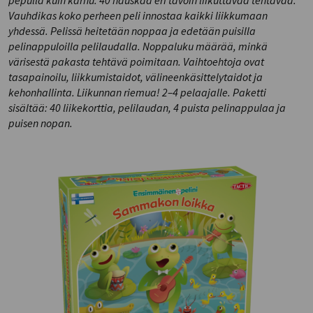
Vauhdikas koko perheen peli innostaa kaikki liikkumaan
yhdessä. Pelissä heitetään noppaa ja edetään puisilla
pelinappuloilla pelilaudalla. Noppaluku määrää, minkä
värisestä pakasta tehtävä poimitaan. Vaihtoehtoja ovat
tasapainoilu, liikkumistaidot, välineenkäsittelytaidot ja
kehonhallinta. Liikunnan riemua! 2–4 pelaajalle. Paketti
sisältää: 40 liikekorttia, pelilaudan, 4 puista pelinappulaa ja
puisen nopan.