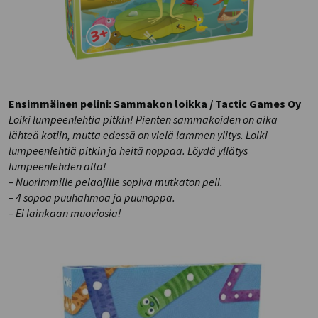
Ensimmäinen pelini: Sammakon loikka / Tactic Games Oy
Loiki lumpeenlehtiä pitkin! Pienten sammakoiden on aika
lähteä kotiin, mutta edessä on vielä lammen ylitys. Loiki
lumpeenlehtiä pitkin ja heitä noppaa. Löydä yllätys
lumpeenlehden alta!
– Nuorimmille pelaajille sopiva mutkaton peli.
– 4 söpöä puuhahmoa ja puunoppa.
– Ei lainkaan muoviosia!