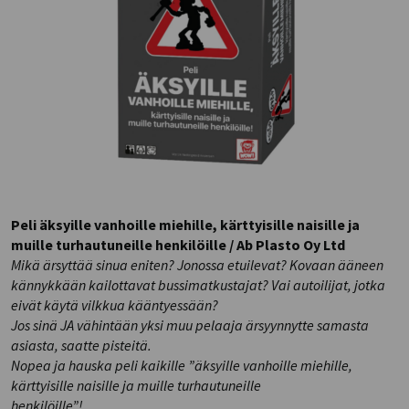
Peli äksyille vanhoille miehille, kärttyisille naisille ja
muille turhautuneille henkilöille / Ab Plasto Oy Ltd
Mikä ärsyttää sinua eniten? Jonossa etuilevat? Kovaan ääneen
kännykkään kailottavat bussimatkustajat? Vai autoilijat, jotka
eivät käytä vilkkua kääntyessään?
Jos sinä JA vähintään yksi muu pelaaja ärsyynnytte samasta
asiasta, saatte pisteitä.
Nopea ja hauska peli kaikille ”äksyille vanhoille miehille,
kärttyisille naisille ja muille turhautuneille
henkilöille”!