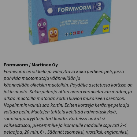
Formworm / Martinex Oy
Formworm on vikkelä ja viihdyttävä koko perheen peli, jossa
pahvisia muotomatoja väännellään ja
käännellään oikeisiin muotoihin. Pöydälle asetetussa kortissa on
jokin muoto. Kukin pelaaja ottaa oman väänneltävän madon, ja
alkaa muotoilla matoaan kortin kuvion mukaiseen asentoon.
Nopeimmin valmis saa kortin! Eniten kortteja kerännyt pelaaja
voittaa pelin. Muotojen taittelu kehittää hahmotuskykyä,
sorminäppäryyttä ja tarkkuutta. Korteissa on kaksi
vaikeustasoa, pienemmille ja isommille madoille sopivat! 2-4
pelaajaa, 20 min, 6+. Säännöt suomeksi, ruotsiksi, englanniksi,