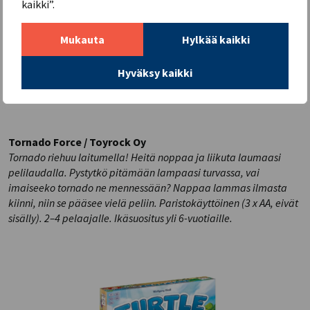
kaikki”.
Mukauta
Hylkää kaikki
Hyväksy kaikki
Tornado Force / Toyrock Oy
Tornado riehuu laitumella! Heitä noppaa ja liikuta laumaasi
pelilaudalla. Pystytkö pitämään lampaasi turvassa, vai
imaiseeko tornado ne mennessään? Nappaa lammas ilmasta
kiinni, niin se pääsee vielä peliin. Paristokäyttöinen (3 x AA, eivät
sisälly). 2–4 pelaajalle. Ikäsuositus yli 6-vuotiaille.