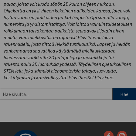
palaa, joista voit luoda söpön 2D koiran ohjeen mukaan.
Ohjekartta on yksi yhteen kokoinen palikoiden kanssa, joten voit
löytää värien ja palikoiden paikat helposti. Opi samalla värejä,
numeroita ja yhdistämistaitoja. Voit laittaa valmiin taideteoksen
roikkumaan tai rakentaa palikoista seuraavaksi jotain aivan
muuta, vain mielikuvitus on rajanasi! Plus-Plus on luova
rakennuslelu, josta riittää leikkiä tuntikausiksi. Lapset ja heidän
vanhempansa saavat iloa käyttämällä mielikuvitustaan
luodessaan värikkäitä 2D palapelejä ja mosaiikkeja tai
rakentamalla 3D luomuksia yhdessä. Täydellinen opetuksellinen
STEM lelu, joka stimuloi hienomotorisia taitoja, luovuutta,
keskittymistä ja kärsivällisyyttä! Plus-Plus Set Play Free.
Hae
sivulta: