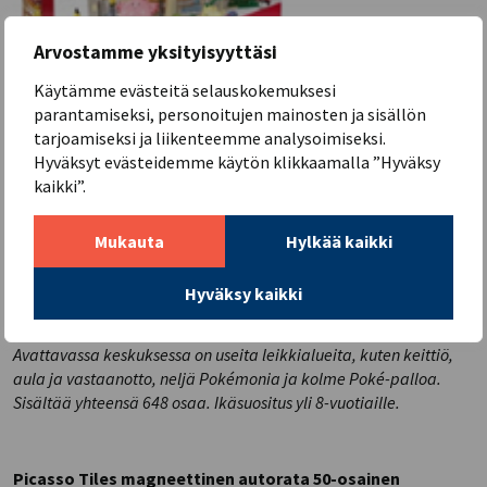
Arvostamme yksityisyyttäsi
Käytämme evästeitä selauskokemuksesi
parantamiseksi, personoitujen mainosten ja sisällön
tarjoamiseksi ja liikenteemme analysoimiseksi.
Hyväksyt evästeidemme käytön klikkaamalla ”Hyväksy
kaikki”.
Mukauta
Hylkää kaikki
Hyväksy kaikki
Rakenna autenttinen Pokémon-keskus! Pyöritä kampea ja
katso, kuinka pyöröovi pyörii ja Pikachu ja Eevee leikkivät.
Avattavassa keskuksessa on useita leikkialueita, kuten keittiö,
aula ja vastaanotto, neljä Pokémonia ja kolme Poké-palloa.
Sisältää yhteensä 648 osaa. Ikäsuositus yli 8-vuotiaille.
Picasso Tiles magneettinen autorata 50-osainen