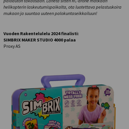
paloauton takaosaan. Lähetä sitten RC-drone matkaan
helikopterin laskeutumispaikalta, ota luotettava pelastuskoira
mukaan ja suuntaa uuteen palokuntaseikkailuun!
Vuoden Rakentelulelu 2024 finalisti:
SIMBRIX MAKER STUDIO 4000 palaa
Proxy AS