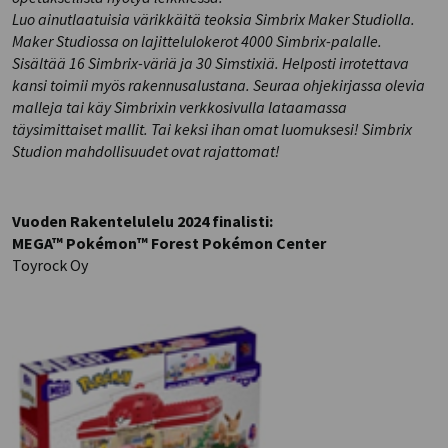
Luo ainutlaatuisia värikkäitä teoksia Simbrix Maker Studiolla.
Maker Studiossa on lajittelulokerot 4000 Simbrix-palalle.
Sisältää 16 Simbrix-väriä ja 30 Simstixiä. Helposti irrotettava
kansi toimii myös rakennusalustana. Seuraa ohjekirjassa olevia
malleja tai käy Simbrixin verkkosivulla lataamassa
täysimittaiset mallit. Tai keksi ihan omat luomuksesi! Simbrix
Studion mahdollisuudet ovat rajattomat!
Vuoden Rakentelulelu 2024 finalisti:
MEGA™ Pokémon™ Forest Pokémon Center
Toyrock Oy