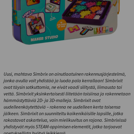
Uusi, mahtava Simbrix on ainutlaatuinen rakennusjärjestelmä,
jonka avulla voit yhdistää ja luoda pala kerrallaan! Simbrixit
ovat täysin sotkuttomia, ne eivät vaadi silitystä, liimausta tai
vettä. Simbrixit yksinkertaisesti liitetään toisiinsa ja rakennetaan
hämmästyttäviä 2D- ja 3D-malleja. Simbrixit ovat
uudelleenkäytettäviä – rakenna ne uudelleen kerta toisensa
jälkeen. Simbrixit on suunniteltu kaikenikäisille lapsille, jotka
rakastavat askartelua, vain mielikuvitus on rajana. Simbrixissä
yhdistyvät myös STEAM-oppimisen elementit, jotka tarjoavat
opetuksellista hyötyä leikkiessä.