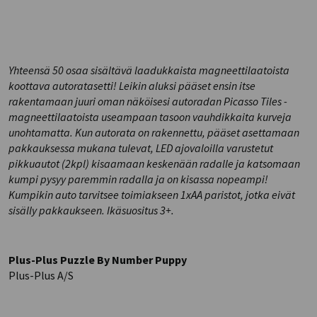
Yhteensä 50 osaa sisältävä laadukkaista magneettilaatoista
koottava autoratasetti! Leikin aluksi pääset ensin itse
rakentamaan juuri oman näköisesi autoradan Picasso Tiles -
magneettilaatoista useampaan tasoon vauhdikkaita kurveja
unohtamatta. Kun autorata on rakennettu, pääset asettamaan
pakkauksessa mukana tulevat, LED ajovaloilla varustetut
pikkuautot (2kpl) kisaamaan keskenään radalle ja katsomaan
kumpi pysyy paremmin radalla ja on kisassa nopeampi!
Kumpikin auto tarvitsee toimiakseen 1xAA paristot, jotka eivät
sisälly pakkaukseen. Ikäsuositus 3+.
Plus-Plus Puzzle By Number Puppy
Plus-Plus A/S