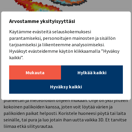
Arvostamme yksityisyyttäsi
Käytämme evästeitä selauskokemuksesi
parantamiseksi, personoitujen mainosten ja sisällön
tarjoamiseksi ja liikenteemme analysoimiseksi.
Vuoden Lelu 2022 FINALISTI
Hyväksyt evästeidemme käytön klikkaamalla ”Hyväksy
Plus-Plus Puzzle By Number Space 500pcs / Plus-Plus A/S
kaikki”.
Väritä numeroin on nyt siirtynyt rakentelun maailmaan! Etsi
numeroita vastaavat värit ja rakenna mosaiikkiluomuksesi.
Mukauta
Hylkää kaikki
Plus-Plus Puzzle by Numbers yhdistää hauskasti leikin ja
oppimisen. Taiteellinen väritä numeroin yhdistettynä
Hyväksy kaikki
palapelien maailmaan luo uniikin luovan kokemuksen. Space
avaruussetin mukana tulee 500 palaa, joista voit luoda 2D
planeetan ja meteoroidin ohjeen mukaan. Ohje on yksi yhteen
kokoinen palikoiden kanssa, joten voit löytää värien ja
palikoiden paikat helposti. Koristele huoneesi pöytä tai laita
seinälle, tai pura ja luo jotain ihan uutta vaikka 3D. Et tarvitse
liimaa etkä silitysrautaa.