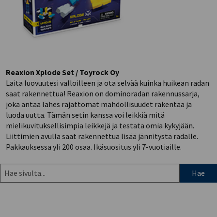
Reaxion Xplode Set / Toyrock Oy
Laita luovuutesi valloilleen ja ota selvää kuinka huikean radan
saat rakennettua! Reaxion on dominoradan rakennussarja,
joka antaa lähes rajattomat mahdollisuudet rakentaa ja
luoda uutta. Tämän setin kanssa voi leikkiä mitä
mielikuvituksellisimpia leikkejä ja testata omia kykyjään.
Liittimien avulla saat rakennettua lisää jännitystä radalle.
Pakkauksessa yli 200 osaa. Ikäsuositus yli 7-vuotiaille.
Hae
sivulta: