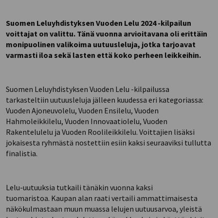
Suomen Leluyhdistyksen Vuoden Lelu 2024 -kilpailun
voittajat on valittu. Tänä vuonna arvioitavana oli erittäin
monipuolinen valikoima uutuusleluja, jotka tarjoavat
varmasti iloa sekä lasten että koko perheen leikkeihin.
Suomen Leluyhdistyksen Vuoden Lelu -kilpailussa
tarkasteltiin uutuusleluja jälleen kuudessa eri kategoriassa:
Vuoden Ajoneuvolelu, Vuoden Ensilelu, Vuoden
Hahmoleikkilelu, Vuoden Innovaatiolelu, Vuoden
Rakentelulelu ja Vuoden Roolileikkilelu. Voittajien lisäksi
jokaisesta ryhmästä nostettiin esiin kaksi seuraaviksi tullutta
finalistia.
Lelu-uutuuksia tutkaili tänäkin vuonna kaksi
tuomaristoa. Kaupan alan raati vertaili ammattimaisesta
näkökulmastaan muun muassa lelujen uutuusarvoa, yleistä