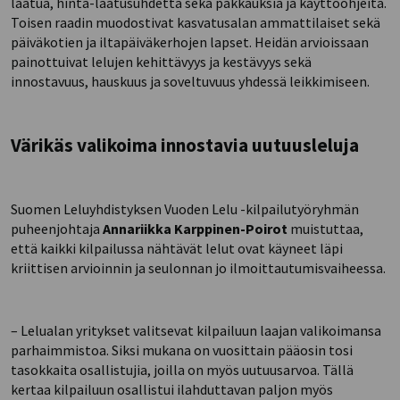
laatua, hinta-laatusuhdetta sekä pakkauksia ja käyttöohjeita.
Toisen raadin muodostivat kasvatusalan ammattilaiset sekä
päiväkotien ja iltapäiväkerhojen lapset. Heidän arvioissaan
painottuivat lelujen kehittävyys ja kestävyys sekä
innostavuus, hauskuus ja soveltuvuus yhdessä leikkimiseen.
Värikäs valikoima innostavia uutuusleluja
Suomen Leluyhdistyksen Vuoden Lelu -kilpailutyöryhmän
puheenjohtaja
Annariikka Karppinen-Poirot
muistuttaa,
että kaikki kilpailussa nähtävät lelut ovat käyneet läpi
kriittisen arvioinnin ja seulonnan jo ilmoittautumisvaiheessa.
– Lelualan yritykset valitsevat kilpailuun laajan valikoimansa
parhaimmistoa. Siksi mukana on vuosittain pääosin tosi
tasokkaita osallistujia, joilla on myös uutuusarvoa. Tällä
kertaa kilpailuun osallistui ilahduttavan paljon myös