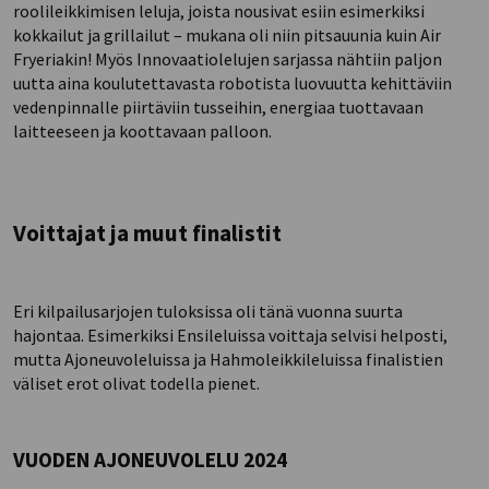
roolileikkimisen leluja, joista nousivat esiin esimerkiksi
kokkailut ja grillailut – mukana oli niin pitsauunia kuin Air
Fryeriakin! Myös Innovaatiolelujen sarjassa nähtiin paljon
uutta aina koulutettavasta robotista luovuutta kehittäviin
vedenpinnalle piirtäviin tusseihin, energiaa tuottavaan
laitteeseen ja koottavaan palloon.
Voittajat ja muut finalistit
Eri kilpailusarjojen tuloksissa oli tänä vuonna suurta
hajontaa. Esimerkiksi Ensileluissa voittaja selvisi helposti,
mutta Ajoneuvoleluissa ja Hahmoleikkileluissa finalistien
väliset erot olivat todella pienet.
VUODEN AJONEUVOLELU 2024