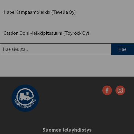
Hape Kampaamoleikki (Tevella Oy)
Casdon Ooni -leikkipitsauuni (Toyrock Oy)
Hae
sivulta:
Suomen leluyhdistys