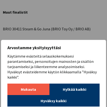
Muut finalistit
BRIO 30411 Steam & Go Juna (BRIO Toy Oy / BRIO AB)
Taikasoitin DJ Mix Baby Einstein (Tevella Oy)
Arvostamme yksityisyyttäsi
Käytämme evästeitä selauskokemuksesi
parantamiseksi, personoitujen mainosten ja sisällön
VUODEN HAHMOLEIKKILELU 2024
tarjoamiseksi ja liikenteemme analysoimiseksi.
Hyväksyt evästeidemme käytön klikkaamalla ”Hyväksy
kaikki”.
Mukauta
Hylkää kaikki
Hyväksy kaikki