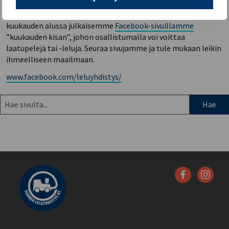
Jos onnetar ei suosi tällä kertaa, niin ei hätää. Joka
kuukauden alussa julkaisemme
Facebook-sivuillamme
”kuukauden kisan”, johon osallistumalla voi voittaa
laatupelejä tai -leluja. Seuraa sivujamme ja tule mukaan leikin
ihmeelliseen maailmaan.
www.facebook.com/leluyhdistys/
Hae
sivulta: