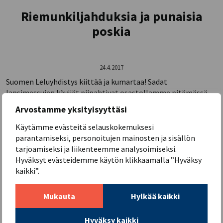
Riemunkiljahduksia ja punaisia
poskia
24.4.2017
Suomen Leluyhdistys kiittää ja kumartaa! Sadat
lapsimessujen kävijät piipahtivat osastollamme pitämässä
hauskaa superlelujen parissa.
Arvostamme yksityisyyttäsi
Oli ilo nähdä punaisia poskia, keskittyneitä katseita ja taitavia
Käytämme evästeitä selauskokemuksesi
pikkusormia. Ja ne riemunkiljahdukset! Nekin kuuluivat
parantamiseksi, personoitujen mainosten ja sisällön
meidän osastoltamme.
tarjoamiseksi ja liikenteemme analysoimiseksi.
Oli huippua nähdä, miten avoimin mielin lapset testasivat
Hyväksyt evästeidemme käytön klikkaamalla ”Hyväksy
leluja. Pienet kiinnostuivat isojen leluista – ja päinvastoin.
kaikki”.
Kaikki saivat kokeilla kaikkea!
Mukauta
Hylkää kaikki
Arvomme viidelle onnelliselle messuvieraalle 100 euron
arvoisen lelusetin. Voittajille ilmoitetaan palkinnoista
Hyväksy kaikki
henkilökohtaisesti.